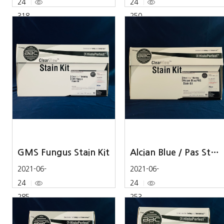
24
24
318
250
GMS Fungus Stain Kit
Alcian Blue / Pas Stain Kit
2021-06-
2021-06-
24
24
285
253